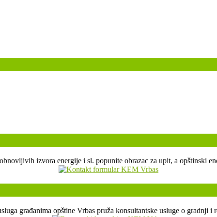
, obnovljivih izvora energije i sl. popunite obrazac za upit, a opštin
sluga građanima opštine Vrbas pruža konsultantske usluge o gradnji i r