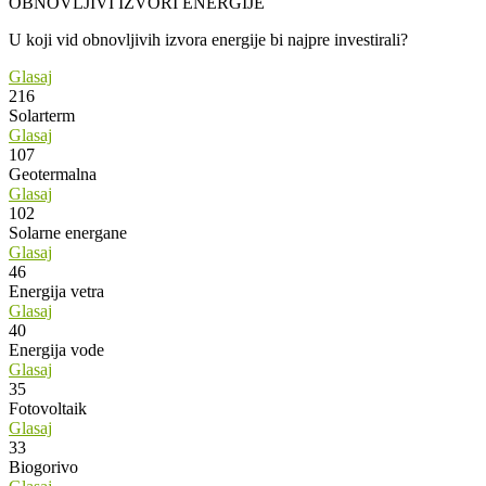
OBNOVLJIVI IZVORI ENERGIJE
U koji vid obnovljivih izvora energije bi najpre investirali?
Glasaj
216
Solarterm
Glasaj
107
Geotermalna
Glasaj
102
Solarne energane
Glasaj
46
Energija vetra
Glasaj
40
Energija vode
Glasaj
35
Fotovoltaik
Glasaj
33
Biogorivo