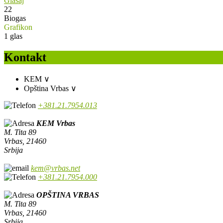
Glasaj
22
Biogas
Grafikon
1
glas
Kontakt
KEM
∨
Opština Vrbas
∨
+381.21.7954.013
KEM Vrbas
M. Tita 89
Vrbas, 21460
Srbija
kem@vrbas.net
+381.21.7954.000
OPŠTINA VRBAS
M. Tita 89
Vrbas, 21460
Srbija