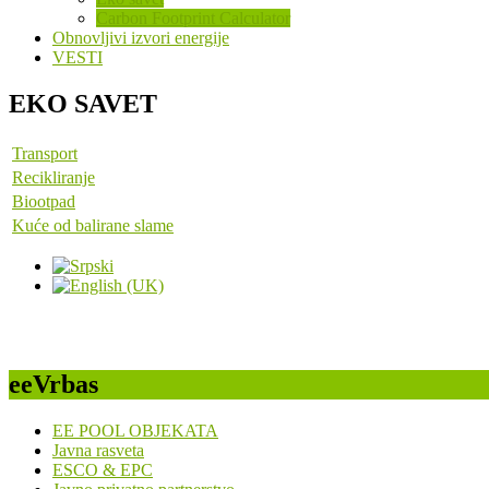
Carbon Footprint Calculator
Obnovljivi izvori energije
VESTI
EKO SAVET
Transport
Recikliranje
Biootpad
Kuće od balirane slame
eeVrbas
EE POOL OBJEKATA
Javna rasveta
ESCO & EPC