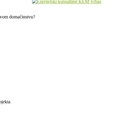
 svom domaćinstvu?
bjekta