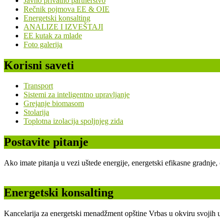
Javno privatno partnerstvo
Rečnik pojmova EE & OIE
Energetski konsalting
ANALIZE I IZVEŠTAJI
EE kutak za mlade
Foto galerija
Korisni saveti
Transport
Sistemi za inteligentno upravljanje
Grejanje biomasom
Stolarija
Toplotna izolacija spoljnjeg zida
Postavite pitanje
Ako imate pitanja u vezi uštede energije, energetski efikasne gradnje
Energetski konsalting
Kancelarija za energetski menadžment opštine Vrbas u okviru svojih u