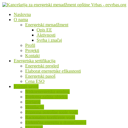
Naslovna
O nama
Energetski menadžment
Opis EE
Aktivnosti
Svrha i značaj
Profil
Projekti
Kontakt
Energetska sertifikacija
Energetski pregled
Elaborat energetske efikasnosti
Energetski pasoš
Cena ESO
Korisni saveti
Niskoenergetska gradnja
Toplotna zaštita objekta
Grejanje
Ventilacija
Priprema potrošne tople vode
Racionalno korišćenje vode
Električna energija u domaćinstvu
Eko savet