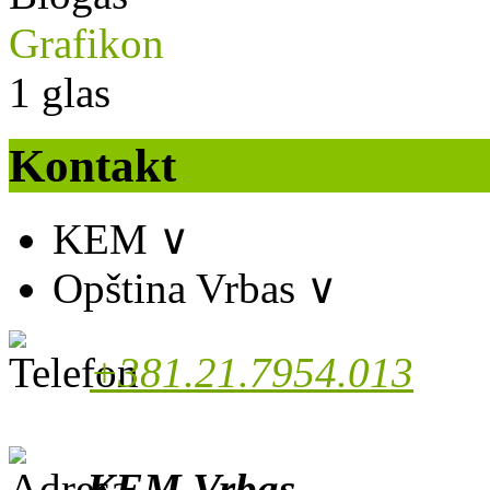
Grafikon
1
glas
Kontakt
KEM
∨
Opština Vrbas
∨
+381.21.7954.013
KEM Vrbas