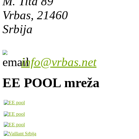
M. Tita 89
Vrbas, 21460
Srbija
info@vrbas.net
EE POOL mreža