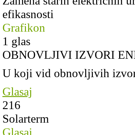
Zamena starih električnih u
efikasnosti
Grafikon
1
glas
OBNOVLJIVI IZVORI EN
U koji vid obnovljivih izvor
Glasaj
216
Solarterm
Glasaj