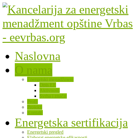
Naslovna
O nama
Energetski menadžment
Opis EE
Aktivnosti
Svrha i značaj
Profil
Projekti
Kontakt
Energetska sertifikacija
Energetski pregled
Elaborat energetske efikasnosti