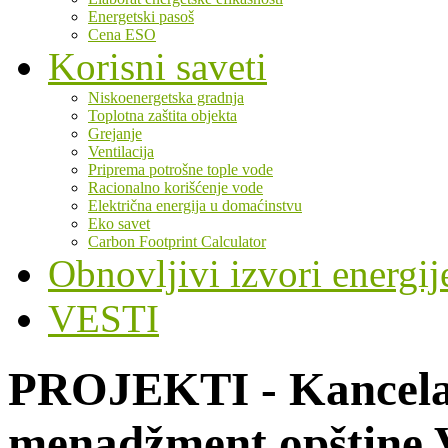
Energetski pasoš
Cena ESO
Korisni saveti
Niskoenergetska gradnja
Toplotna zaštita objekta
Grejanje
Ventilacija
Priprema potrošne tople vode
Racionalno korišćenje vode
Električna energija u domaćinstvu
Eko savet
Carbon Footprint Calculator
Obnovljivi izvori energij
VESTI
PROJEKTI - Kancelar
menadžment opštine 