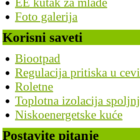
EE kutak za mlade
Foto galerija
Korisni saveti
Biootpad
Regulacija pritiska u cev
Roletne
Toplotna izolacija spoljn
Niskoenergetske kuće
Postavite pitanje