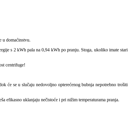
ije u domaćinstvu.
nergije s 2 kWh pala na 0,94 kWh po pranju. Stoga, ukoliko imate stari
ost centrifuge!
 dok će se u slučaju nedovoljno opterećenog bubnja nepotrebno trošiti
a efikasno uklanjaju nečistoće i pri nižim temperaturama pranja.