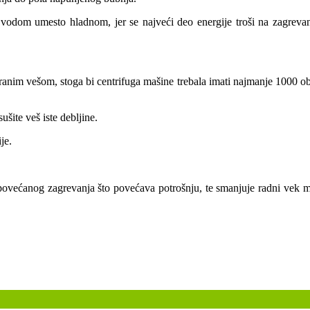
om vodom umesto hladnom, jer se najveći deo energije troši na zagrev
ugiranim vešom, stoga bi centrifuga mašine trebala imati najmanje 1000
ušite veš iste debljine.
je.
 povećanog zagrevanja što povećava potrošnju, te smanjuje radni vek m