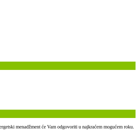
ski energetski menadžment će Vam odgovoriti u najkraćem mogućem roku.