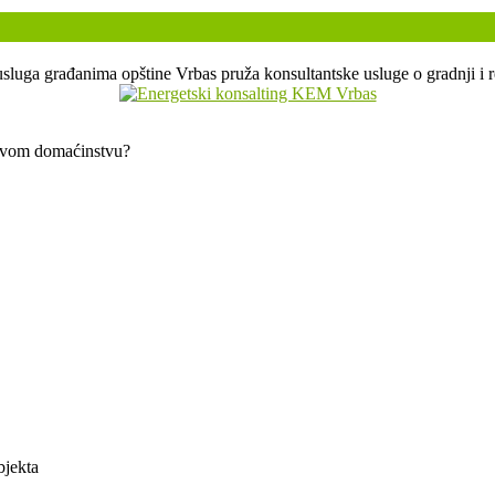
sluga građanima opštine Vrbas pruža konsultantske usluge o gradnji i r
 svom domaćinstvu?
bjekta