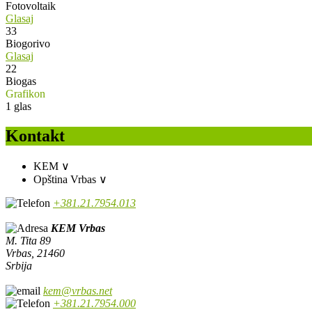
Fotovoltaik
Glasaj
33
Biogorivo
Glasaj
22
Biogas
Grafikon
1
glas
Kontakt
KEM
∨
Opština Vrbas
∨
+381.21.7954.013
KEM Vrbas
M. Tita 89
Vrbas, 21460
Srbija
kem@vrbas.net
+381.21.7954.000