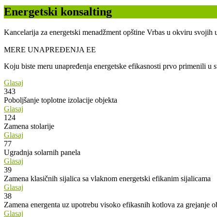
Energetski konsalting
Kancelarija za energetski menadžment opštine Vrbas u okviru svojih u
MERE UNAPREĐENJA EE
Koju biste meru unapređenja energetske efikasnosti prvo primenili u
Glasaj
343
Poboljšanje toplotne izolacije objekta
Glasaj
124
Zamena stolarije
Glasaj
77
Ugradnja solarnih panela
Glasaj
39
Zamena klasičnih sijalica sa vlaknom energetski efikanim sijalicama
Glasaj
38
Zamena energenta uz upotrebu visoko efikasnih kotlova za grejanje o
Glasaj