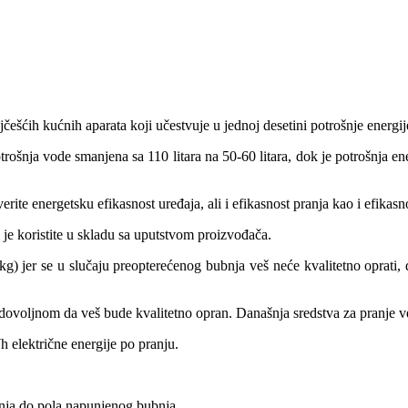
češćih kućnih aparata koji učestvuje u jednoj desetini potrošnje energ
trošnja vode smanjena sa 110 litara na 50-60 litara, dok je potrošnja e
ite energetsku efikasnost uređaja, ali i efikasnost pranja kao i efikasn
je koristite u skladu sa uputstvom proizvođača.
 kg) jer se u slučaju preopterećenog bubnja veš neće kvalitetno oprati,
voljnom da veš bude kvalitetno opran. Današnja sredstva za pranje veš
 električne energije po pranju.
.
anja do pola napunjenog bubnja.