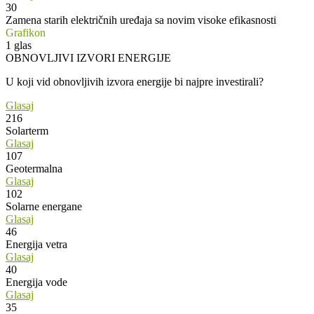
30
Zamena starih električnih uređaja sa novim visoke efikasnosti
Grafikon
1
glas
OBNOVLJIVI IZVORI ENERGIJE
U koji vid obnovljivih izvora energije bi najpre investirali?
Glasaj
216
Solarterm
Glasaj
107
Geotermalna
Glasaj
102
Solarne energane
Glasaj
46
Energija vetra
Glasaj
40
Energija vode
Glasaj
35