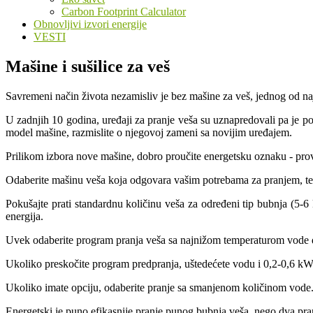
Carbon Footprint Calculator
Obnovljivi izvori energije
VESTI
Mašine i sušilice za veš
Savremeni način života nezamisliv je bez mašine za veš, jednog od naj
U zadnjih 10 godina, uređaji za pranje veša su uznapredovali pa je po
model mašine, razmislite o njegovoj zameni sa novijim uređajem.
Prilikom izbora nove mašine, dobro proučite energetsku oznaku - prover
Odaberite mašinu veša koja odgovara vašim potrebama za pranjem, te 
Pokušajte prati standardnu količinu veša za određeni tip bubnja (5-6
energija.
Uvek odaberite program pranja veša sa najnižom temperaturom vode do
Ukoliko preskočite program predpranja, uštedećete vodu i 0,2-0,6 kWh
Ukoliko imate opciju, odaberite pranje sa smanjenom količinom vode
Energetski je puno efikasnije pranje punog bubnja veša, nego dva pr