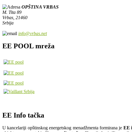
OPŠTINA VRBAS
M. Tita 89
Vrbas, 21460
Srbija
info@vrbas.net
EE POOL mreža
EE Info tačka
U kancelariji opštinskog energetskog menadžmenta formirana je
EE i