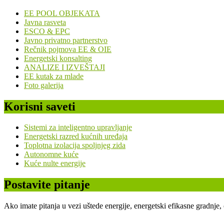
EE POOL OBJEKATA
Javna rasveta
ESCO & EPC
Javno privatno partnerstvo
Rečnik pojmova EE & OIE
Energetski konsalting
ANALIZE I IZVEŠTAJI
EE kutak za mlade
Foto galerija
Korisni saveti
Sistemi za inteligentno upravljanje
Energetski razred kućnih uređaja
Toplotna izolacija spoljnjeg zida
Autonomne kuće
Kuće nulte energije
Postavite pitanje
Ako imate pitanja u vezi uštede energije, energetski efikasne gradnje