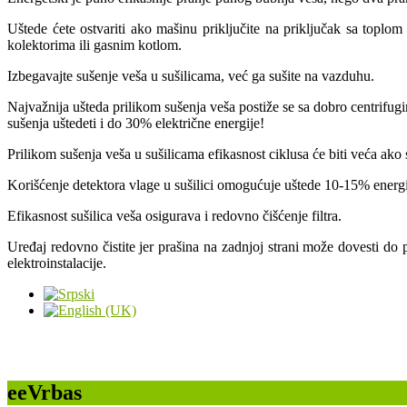
Uštede ćete ostvariti ako mašinu priključite na priključak sa topl
kolektorima ili gasnim kotlom.
Izbegavajte sušenje veša u sušilicama, već ga sušite na vazduhu.
Najvažnija ušteda prilikom sušenja veša postiže se sa dobro centrif
sušenja uštedeti i do 30% električne energije!
Prilikom sušenja veša u sušilicama efikasnost ciklusa će biti veća ako s
Korišćenje detektora vlage u sušilici omogućuje uštede 10-15% energi
Efikasnost sušilica veša osigurava i redovno čišćenje filtra.
Uređaj redovno čistite jer prašina na zadnjoj strani može dovesti do
elektroinstalacije.
eeVrbas