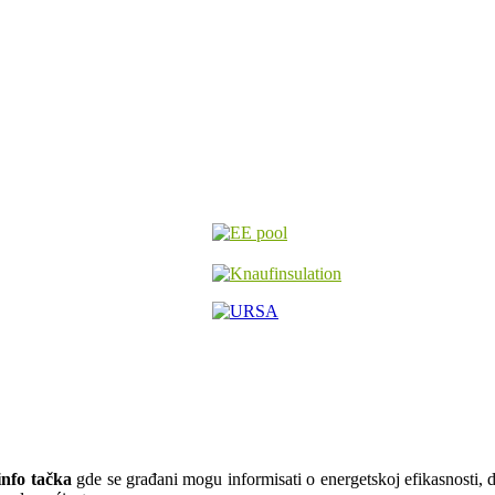
nfo tačka
gde se građani mogu informisati o energetskoj efikasnosti, do