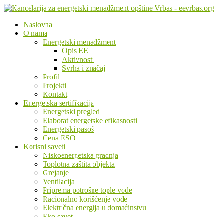
Naslovna
O nama
Energetski menadžment
Opis EE
Aktivnosti
Svrha i značaj
Profil
Projekti
Kontakt
Energetska sertifikacija
Energetski pregled
Elaborat energetske efikasnosti
Energetski pasoš
Cena ESO
Korisni saveti
Niskoenergetska gradnja
Toplotna zaštita objekta
Grejanje
Ventilacija
Priprema potrošne tople vode
Racionalno korišćenje vode
Električna energija u domaćinstvu
Eko savet