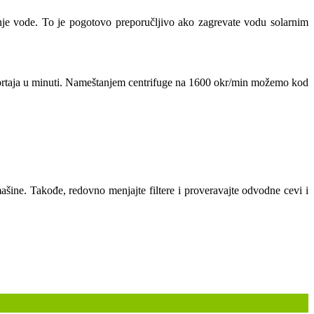
anje vode. To je pogotovo preporučljivo ako zagrevate vodu solarnim
 obrtaja u minuti. Nameštanjem centrifuge na 1600 okr/min možemo kod
ašine. Takođe, redovno menjajte filtere i proveravajte odvodne cevi i