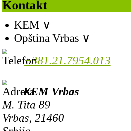
Kontakt
KEM
∨
Opština Vrbas
∨
+381.21.7954.013
KEM Vrbas
M. Tita 89
Vrbas, 21460
Srbija