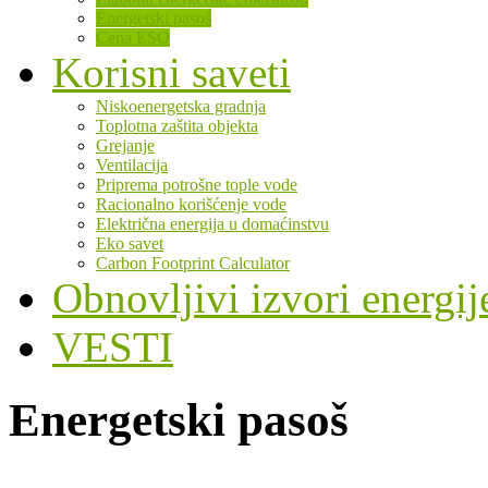
Energetski pasoš
Cena ESO
Korisni saveti
Niskoenergetska gradnja
Toplotna zaštita objekta
Grejanje
Ventilacija
Priprema potrošne tople vode
Racionalno korišćenje vode
Električna energija u domaćinstvu
Eko savet
Carbon Footprint Calculator
Obnovljivi izvori energij
VESTI
Energetski pasoš