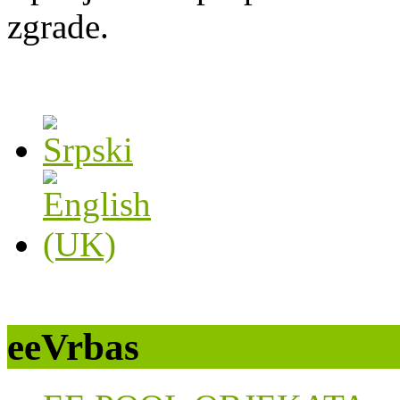
zgrade.
eeVrbas