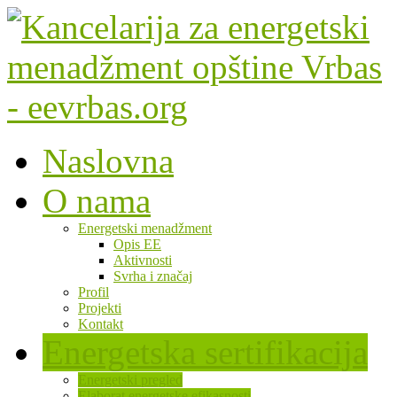
Naslovna
O nama
Energetski menadžment
Opis EE
Aktivnosti
Svrha i značaj
Profil
Projekti
Kontakt
Energetska sertifikacija
Energetski pregled
Elaborat energetske efikasnosti