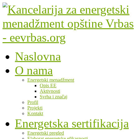
Naslovna
O nama
Energetski menadžment
Opis EE
Aktivnosti
Svrha i značaj
Profil
Projekti
Kontakt
Energetska sertifikacija
Energetski pregled
Elaborat energetske efikasnosti