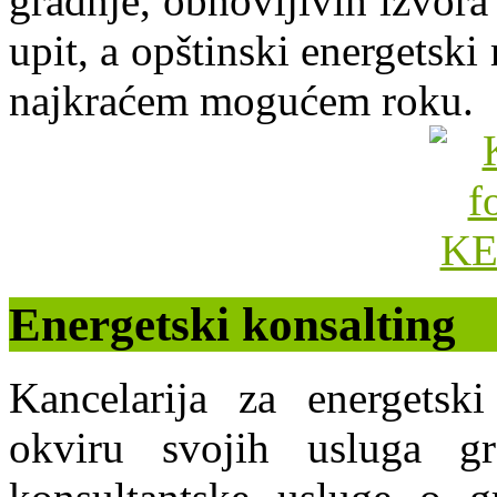
gradnje, obnovljivih izvora 
upit, a opštinski energets
najkraćem mogućem roku.
Energetski konsalting
Kancelarija za energets
okviru svojih usluga g