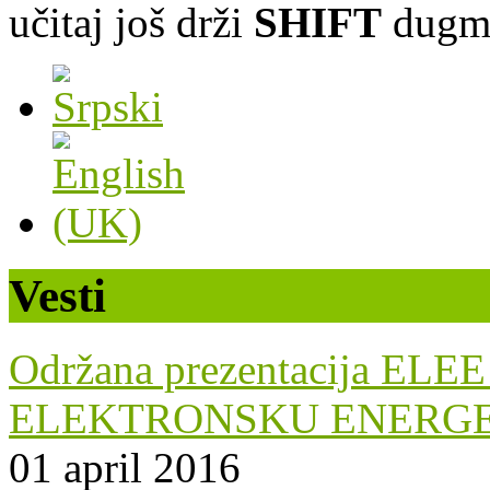
učitaj još
drži
SHIFT
dugme
Vesti
Održana prezentacija E
ELEKTRONSKU ENERGE
01 april 2016