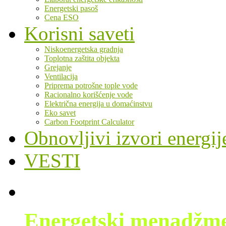
Energetski pasoš
Cena ESO
Korisni saveti
Niskoenergetska gradnja
Toplotna zaštita objekta
Grejanje
Ventilacija
Priprema potrošne tople vode
Racionalno korišćenje vode
Električna energija u domaćinstvu
Eko savet
Carbon Footprint Calculator
Obnovljivi izvori energij
VESTI
Energetski menadžm