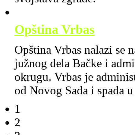
Opština Vrbas
Opština Vrbas nalazi se n
južnog dela Bačke i adm
okrugu. Vrbas je administ
od Novog Sada i spada u 
1
2