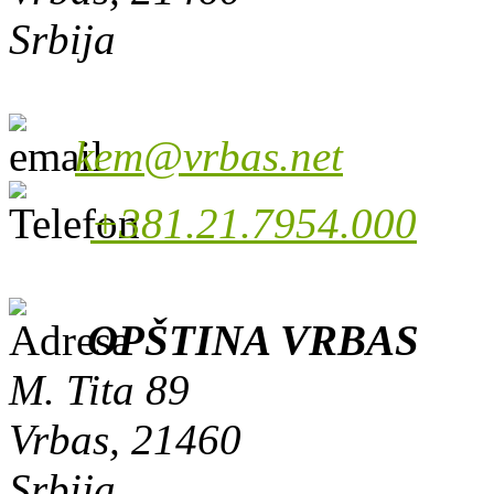
Srbija
kem@vrbas.net
+381.21.7954.000
OPŠTINA VRBAS
M. Tita 89
Vrbas, 21460
Srbija