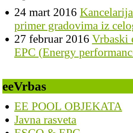
24 mart 2016
Kancelarij
primer gradovima iz celo
27 februar 2016
Vrbaski 
EPC (Energy performance
eeVrbas
EE POOL OBJEKATA
Javna rasveta
ESCO & EPC