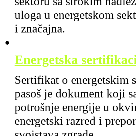
sektoru sa širokim nadle
uloga u energetskom sek
i značajna.
Energetska sertifikac
Sertifikat o energetskim 
pasoš je dokument koji sa
potrošnje energije u okvi
energetski razred i prepo
svojstava zgrade.