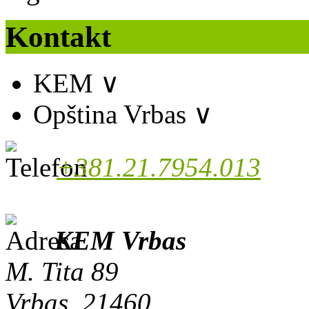
Kontakt
KEM
∨
Opština Vrbas
∨
+381.21.7954.013
KEM Vrbas
M. Tita 89
Vrbas, 21460