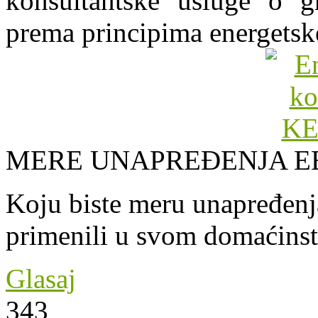
konsultantske usluge o gr
prema principima energetsk
MERE UNAPREĐENJA E
Koju biste meru unapređenja
primenili u svom domaćins
Glasaj
343