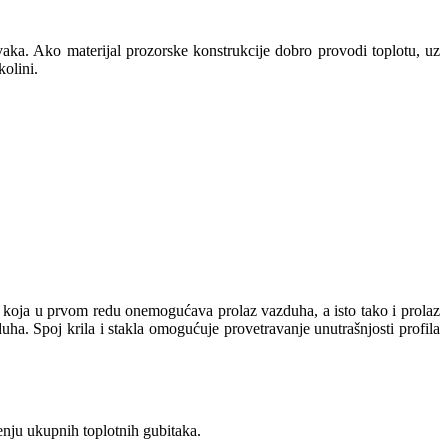
ivaka. Ako materijal prozorske konstrukcije dobro provodi toplotu, uz
kolini.
a koja u prvom redu onemogućava prolaz vazduha, a isto tako i prolaz
uha. Spoj krila i stakla omogućuje provetravanje unutrašnjosti profila
enju ukupnih toplotnih gubitaka.