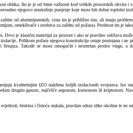
st oblika, što je je od bitne važnosti kod velikih prozorskih okvira i v
resudno njegovo unutrašnje punjenje koje mora biti dobar toplotni izola
zaštitu od aluminijumskih, cena im je približno ista, ali imaju problema
dmijum, omekšivače i sredstva za zaštitu od požara). Prednost im je la
Drvo je klasični materijal za prozore i ako se pravilno održava može tra
e izolacije. Prilikom požara njegova konstrukcija ostaje postojana i ne 
la i firnajza. Takođe se mora omogućiti i nesmetan prodor vlage, a d
enjuju kvalitetnijim IZO staklima boljih izolacionih svojstava. Izo st
ekim drugim gasom, najčešće argonom, ksenonom ili kriptonom. Navede
z svjetlosti, bistrina i čistoća stakala, pravilan odraz slike okoline te n