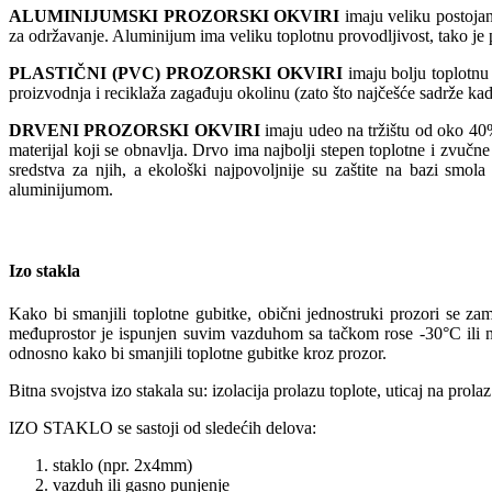
ALUMINIJUMSKI PROZORSKI OKVIRI
imaju veliku postojano
za održavanje. Aluminijum ima veliku toplotnu provodljivost, tako je p
PLASTIČNI (PVC) PROZORSKI OKVIRI
imaju bolju toplotnu 
proizvodnja i reciklaža zagađuju okolinu (zato što najčešće sadrže ka
DRVENI PROZORSKI OKVIRI
imaju udeo na tržištu od oko 40%. 
materijal koji se obnavlja. Drvo ima najbolji stepen toplotne i zvučn
sredstva za njih, a ekološki najpovoljnije su zaštite na bazi smo
aluminijumom.
Izo stakla
Kako bi smanjili toplotne gubitke, obični jednostruki prozori se zam
međuprostor je ispunjen suvim vazduhom sa tačkom rose -30°C ili n
odnosno kako bi smanjili toplotne gubitke kroz prozor.
Bitna svojstva izo stakala su: izolacija prolazu toplote, uticaj na prola
IZO STAKLO se sastoji od sledećih delova:
staklo (npr. 2x4mm)
vazduh ili gasno punjenje