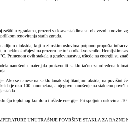
 zaštiti u zgradama, prozori sa low-e staklima su obavezni u novim zg
rilikom renoviranja starih zgrada.
vanadijum dioksida, koji u zimskim uslovima potpuno propušta infracrv
st, u nekim slučajevima prozoru ne treba nikakvo senilo. Hemijskim sa
70°C. Primenom ovih stakala u građevinarstvu, uštede na energiji su znač
dela nanešenih materijala proizvoditi staklo tačno za određena klim
anja.
e. Ako se nanese na staklo tanak sloj titanijum oksida, na površini će
sida je oko 100 nanometara, a njegovo nanošenje na staklenu površinu 
je stakla.
 području toplotnog komfora i uštede energije. Pri spoljnim uslovima -
MPERATURE UNUTRAŠNJE POVRŠINE STAKLA ZA RAZNE