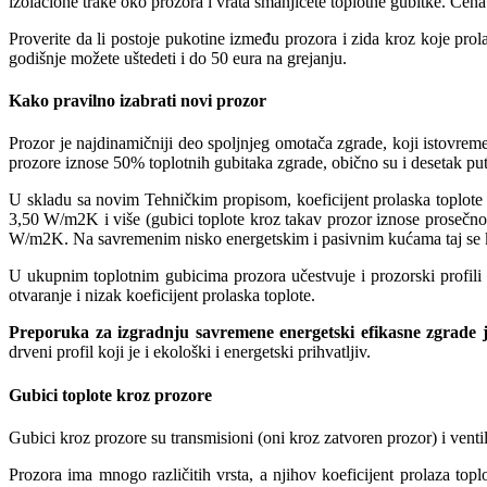
izolacione trake oko prozora i vrata smanjićete toplotne gubitke. Cena
Proverite da li postoje pukotine između prozora i zida kroz koje pro
godišnje možete uštedeti i do 50 eura na grejanju.
Kako pravilno izabrati novi prozor
Prozor je najdinamičniji deo spoljnjeg omotača zgrade, koji istovreme
prozore iznose 50% toplotnih gubitaka zgrade, obično su i desetak pu
U skladu sa novim Tehničkim propisom, koeficijent prolaska toplot
3,50 W/m2K i više (gubici toplote kroz takav prozor iznose prosečn
W/m2K. Na savremenim nisko energetskim i pasivnim kućama taj se 
U ukupnim toplotnim gubicima prozora učestvuje i prozorski profili 
otvaranje i nizak koeficijent prolaska toplote.
Preporuka za izgradnju savremene energetski efikasne zgrade 
drveni profil koji je i ekološki i energetski prihvatljiv.
Gubici toplote kroz prozore
Gubici kroz prozore su transmisioni (oni kroz zatvoren prozor) i vent
Prozora ima mnogo različitih vrsta, a njihov koeficijent prolaza t