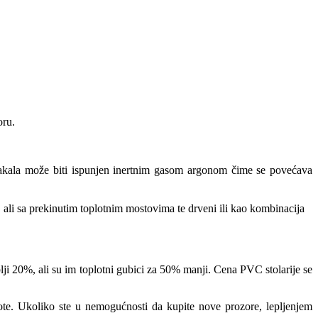
oru.
takala može biti ispunjen inertnim gasom argonom čime se povećava
 ali sa prekinutim toplotnim mostovima te drveni ili kao kombinacija
i 20%, ali su im toplotni gubici za 50% manji. Cena PVC stolarije se
lote. Ukoliko ste u nemogućnosti da kupite nove prozore, lepljenjem