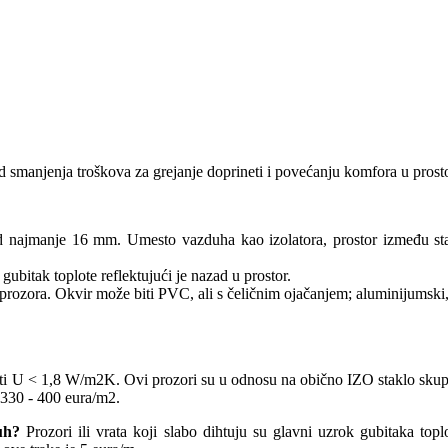
ed smanjenja troškova za grejanje doprineti i povećanju komfora u prost
 od najmanje 16 mm. Umesto vazduha kao izolatora, prostor između s
ubitak toplote reflektujući je nazad u prostor.
 prozora. Okvir može biti PVC, ali s čeličnim ojačanjem; aluminijumski,
iti U < 1,8 W/m2K. Ovi prozori su u odnosu na obično IZO staklo skuplj
 330 - 400 eura/m2.
uh?
Prozori ili vrata koji slabo dihtuju su glavni uzrok gubitaka top