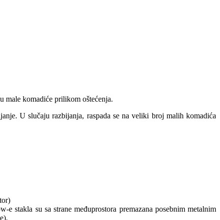
 u male komadiće prilikom oštećenja.
je. U slučaju razbijanja, raspada se na veliki broj malih komadića
tor)
. Low-e stakla su sa strane međuprostora premazana posebnim metalnim
e).