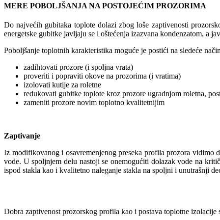
MERE POBOLJŠANJA NA POSTOJEĆIM PROZORIMA
Do najvećih gubitaka toplote dolazi zbog loše zaptivenosti prozorsko
energetske gubitke javljaju se i oštećenja izazvana kondenzatom, a javlj
Poboljšanje toplotnih karakteristika moguće je postići na sledeće nači
zadihtovati prozore (i spoljna vrata)
proveriti i popraviti okove na prozorima (i vratima)
izolovati kutije za roletne
redukovati gubitke toplote kroz prozore ugradnjom roletna, post
zameniti prozore novim toplotno kvalitetnijim
Zaptivanje
Iz modifikovanog i osavremenjenog preseka profila prozora vidimo da
vode. U spoljnjem delu nastoji se onemogućiti dolazak vode na kritičn
ispod stakla kao i kvalitetno naleganje stakla na spoljni i unutrašnji de
Dobra zaptivenost prozorskog profila kao i postava toplotne izolacije