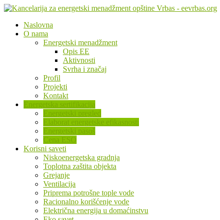
Naslovna
O nama
Energetski menadžment
Opis EE
Aktivnosti
Svrha i značaj
Profil
Projekti
Kontakt
Energetska sertifikacija
Energetski pregled
Elaborat energetske efikasnosti
Energetski pasoš
Cena ESO
Korisni saveti
Niskoenergetska gradnja
Toplotna zaštita objekta
Grejanje
Ventilacija
Priprema potrošne tople vode
Racionalno korišćenje vode
Električna energija u domaćinstvu
Eko savet