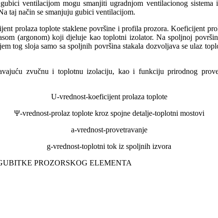
e gubici ventilacijom mogu smanjiti ugradnjom ventilacionog sistema 
 Na taj način se smanjuju gubici ventilacijom.
jent prolaza toplote staklene površine i profila prozora. Koeficijent pr
gasom (argonom) koji djeluje kao toplotni izolator. Na spoljnoj površ
jem tog sloja samo sa spoljnih površina stakala dozvoljava se ulaz toplo
vajuću zvučnu i toplotnu izolaciju, kao i funkciju prirodnog provet
U-vrednost-koeficijent prolaza toplote
Ψ-vrednost-prolaz toplote kroz spojne detalje-toplotni mostovi
a-vrednost-provetravanje
g-vrednost-toplotni tok iz spoljnih izvora
 GUBITKE PROZORSKOG ELEMENTA