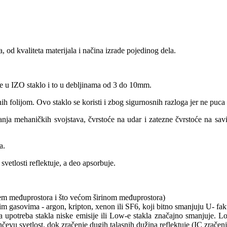
 kvaliteta materijala i načina izrade pojedinog dela.
 u IZO staklo i to u debljinama od 3 do 10mm.
olijom. Ovo staklo se koristi i zbog sigurnosnih razloga jer ne puca
mehaničkih svojstava, čvrstoće na udar i zatezne čvrstoće na savijan
a.
osti reflektuje, a deo apsorbuje.
jem međuprostora i što većom širinom međuprostora)
m gasovima - argon, kripton, xenon ili SF6, koji bitno smanjuju U- fak
li ga upotreba stakla niske emisije ili Low-e stakla značajno smanjuje
čevu svetlost, dok zračenje dugih talasnih dužina reflektuje (IC zračenj