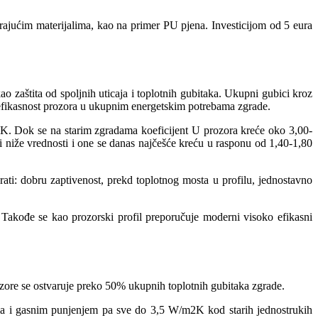
arajućim materijalima, kao na primer PU pjena. Investicijom od 5 eura
o zaštita od spoljnih uticaja i toplotnih gubitaka. Ukupni gubici kroz
a efikasnost prozora u ukupnim energetskim potrebama zgrade.
K. Dok se na starim zgradama koeficijent U prozora kreće oko 3,00-
niže vrednosti i one se danas najčešće kreću u rasponu od 1,40-1,80
ati: dobru zaptivenost, prekd toplotnog mosta u profilu, jednostavno
 Takođe se kao prozorski profil preporučuje moderni visoko efikasni
rozore se ostvaruje preko 50% ukupnih toplotnih gubitaka zgrade.
lima i gasnim punjenjem pa sve do 3,5 W/m2K kod starih jednostrukih