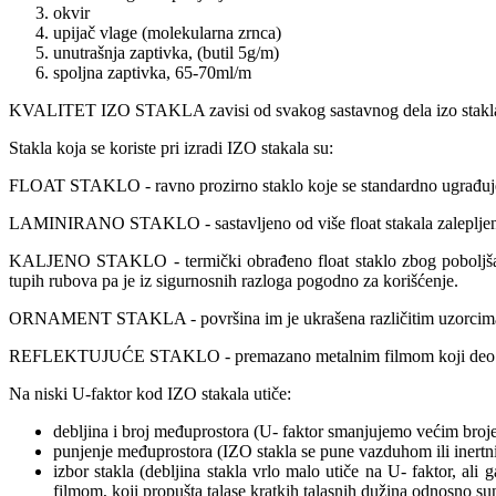
okvir
upijač vlage (molekularna zrnca)
unutrašnja zaptivka, (butil 5g/m)
spoljna zaptivka, 65-70ml/m
KVALITET IZO STAKLA zavisi od svakog sastavnog dela izo stakla, od
Stakla koja se koriste pri izradi IZO stakala su:
FLOAT STAKLO - ravno prozirno staklo koje se standardno ugrađuje
LAMINIRANO STAKLO - sastavljeno od više float stakala zalepljenih f
KALJENO STAKLO - termički obrađeno float staklo zbog poboljšanja 
tupih rubova pa je iz sigurnosnih razloga pogodno za korišćenje.
ORNAMENT STAKLA - površina im je ukrašena različitim uzorcim
REFLEKTUJUĆE STAKLO - premazano metalnim filmom koji deo svetl
Na niski U-faktor kod IZO stakala utiče:
debljina i broj međuprostora (U- faktor smanjujemo većim bro
punjenje međuprostora (IZO stakla se pune vazduhom ili inertni
izbor stakla (debljina stakla vrlo malo utiče na U- faktor, a
filmom, koji propušta talase kratkih talasnih dužina odnosno sun