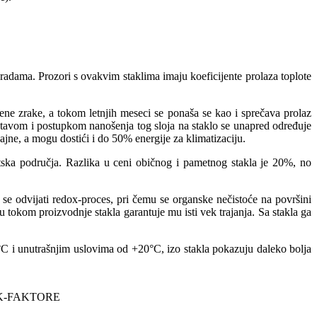
radama. Prozori s ovakvim staklima imaju koeficijente prolaza toplote
ene zrake, a tokom letnjih meseci se ponaša se kao i sprečava prolaz
stavom i postupkom nanošenja tog sloja na staklo se unapred određuje
ajne, a mogu dostići i do 50% energije za klimatizaciju.
atska područja. Razlika u ceni običnog i pametnog stakla je 20%, no
 se odvijati redox-proces, pri čemu se organske nečistoće na površini
tokom proizvodnje stakla garantuje mu isti vek trajanja. Sa stakla ga
10°C i unutrašnjim uslovima od +20°C, izo stakla pokazuju daleko bolja
 K-FAKTORE