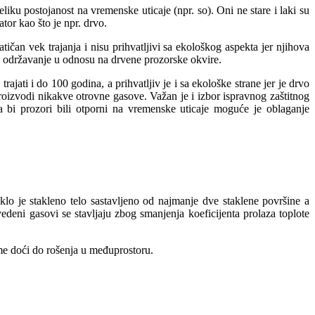
eliku postojanost na vremenske uticaje (npr. so). Oni ne stare i laki su
tor kao što je npr. drvo.
tičan vek trajanja i nisu prihvatljivi sa ekološkog aspekta jer njihova
ko održavanje u odnosu na drvene prozorske okvire.
jati i do 100 godina, a prihvatljiv je i sa ekološke strane jer je drvo
proizvodi nikakve otrovne gasove. Važan je i izbor ispravnog zaštitnog
a bi prozori bili otporni na vremenske uticaje moguće je oblaganje
aklo je stakleno telo sastavljeno od najmanje dve staklene površine a
ni gasovi se stavljaju zbog smanjenja koeficijenta prolaza toplote
e sme doći do rošenja u međuprostoru.