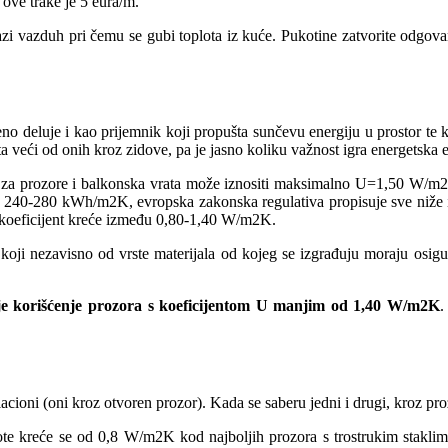
 ove trake je 5 eura/m.
lazi vazduh pri čemu se gubi toplota iz kuće. Pukotine zatvorite odgov
no deluje i kao prijemnik koji propušta sunčevu energiju u prostor te ka
ta veći od onih kroz zidove, pa je jasno koliku važnost igra energetsk
e za prozore i balkonska vrata može iznositi maksimalno U=1,50 W/m2
o 240-280 kWh/m2K, evropska zakonska regulativa propisuje sve niže i 
koeficijent kreće između 0,80-1,40 W/m2K.
koji nezavisno od vrste materijala od kojeg se izgrađuju moraju osigur
je korišćenje prozora s koeficijentom U manjim od 1,40 W/m2K
.
ilacioni (oni kroz otvoren prozor). Kada se saberu jedni i drugi, kroz p
oplote kreće se od 0,8 W/m2K kod najboljih prozora s trostrukim stak