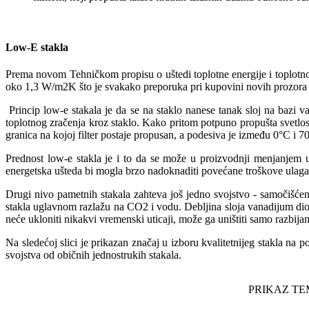
Low-E stakla
Prema novom Tehničkom propisu o uštedi toplotne energije i toplotnoj
oko 1,3 W/m2K što je svakako preporuka pri kupovini novih prozora p
Princip low-e stakala je da se na staklo nanese tanak sloj na bazi 
toplotnog zračenja kroz staklo. Kako pritom potpuno propušta svetlo
granica na kojoj filter postaje propusan, a podesiva je između 0°C i 
Prednost low-e stakla je i to da se može u proizvodnji menjanjem u
energetska ušteda bi mogla brzo nadoknaditi povećane troškove ulag
Drugi nivo pametnih stakala zahteva još jedno svojstvo - samočišćenj
stakla uglavnom razlažu na CO2 i vodu. Debljina sloja vanadijum diok
neće ukloniti nikakvi vremenski uticaji, može ga uništiti samo razbijan
Na sledećoj slici je prikazan značaj u izboru kvalitetnijeg stakla na
svojstva od običnih jednostrukih stakala.
PRIKAZ TE