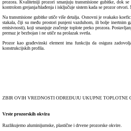
prozora. Kvalitetniji prozori smanjuju transmisione gubitke, dok s
kontrolom grejanja/hlađenja i isključuje sistem kada se prozor otvori.
Na transmisione gubitke utiče više detalja. Osnovni je svakako koefici
stakala, čiji su među prostori punjeni vazduhom, ili bolje inertnim 
emisivnosti), koji smanjuje zračenje toplote preko prozora. Postavljan
premaz je bezbojan i ne utiče na prolazak svetla.
Prozor kao građevinski element ima funkciju da osigura zadovolja
konstrukcijskih profila.
ZBIR OVIH VREDNOSTI ODREĐUJU UKUPNE TOPLOTNE
Vrste prozorskih okvira
Razlikujemo aluminijumske, plastične i drvene prozorske okvire.