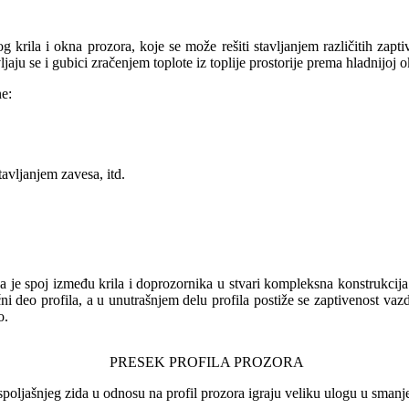
g krila i okna prozora, koje se može rešiti stavljanjem različitih zapt
aju se i gubici zračenjem toplote iz toplije prostorije prema hladnijoj o
ne:
avljanjem zavesa, itd.
 je spoj između krila i doprozornika u stvari kompleksna konstrukcij
i deo profila, a u unutrašnjem delu profila postiže se zaptivenost vazd
o.
PRESEK PROFILA PROZORA
 spoljašnjeg zida u odnosu na profil prozora igraju veliku ulogu u smanj