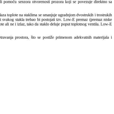
ili pomoću senzora otvorenosti prozora koji se povezuje direktno sa
olaza toplote na staklima se smanjuje ugradnjom dvostrukih i trostrukih
ini svakog stakla trebao bi postojati tzv. Low-E premaz (premaz niske
te ali ne i izlaz, tako da staklo deluje poput toplotnog ventila. Low-E
ravanja prostora, što se postiže primenom adekvatnih materijala i