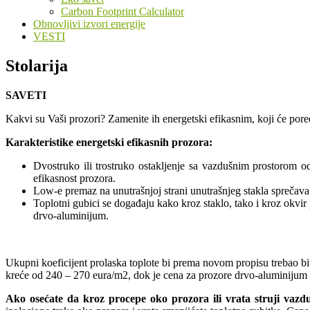
Carbon Footprint Calculator
Obnovljivi izvori energije
VESTI
Stolarija
SAVETI
Kakvi su Vaši prozori? Zamenite ih energetski efikasnim, koji će por
Karakteristike energetski efikasnih prozora:
Dvostruko ili trostruko ostakljenje sa vazdušnim prostorom
efikasnost prozora.
Low-e premaz na unutrašnjoj strani unutrašnjeg stakla sprečava g
Toplotni gubici se događaju kako kroz staklo, tako i kroz okvir
drvo-aluminijum.
Ukupni koeficijent prolaska toplote bi prema novom propisu trebao b
kreće od 240 – 270 eura/m2, dok je cena za prozore drvo-aluminijum
Ako osećate da kroz procepe oko prozora ili vrata struji vazd