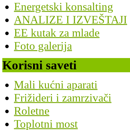
Energetski konsalting
ANALIZE I IZVEŠTAJI
EE kutak za mlade
Foto galerija
Korisni saveti
Mali kućni aparati
Frižideri i zamrzivači
Roletne
Toplotni most