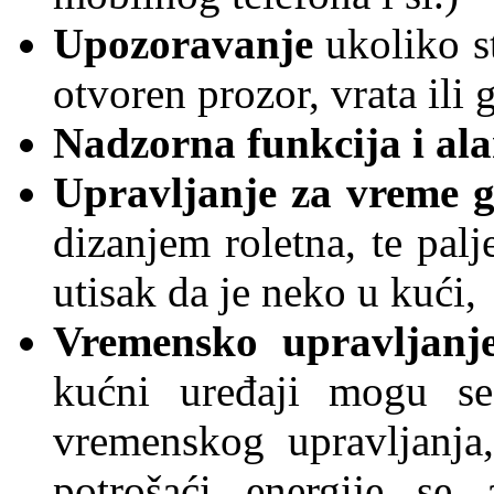
Upozoravanje
ukoliko st
otvoren prozor, vrata ili 
Nadzorna funkcija i al
Upravljanje za vreme 
dizanjem roletna, te palj
utisak da je neko u kući,
Vremensko upravljanj
kućni uređaji mogu se 
vremenskog upravljanja,
potrošaći energije se