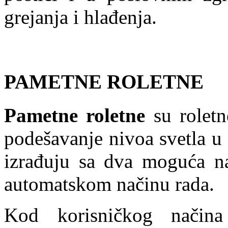
grejanja i hlađenja.
PAMETNE ROLETNE
Pametne roletne
su roletn
podešavanje nivoa svetla u
izrađuju sa dva moguća na
automatskom načinu rada.
Kod korisničkog način