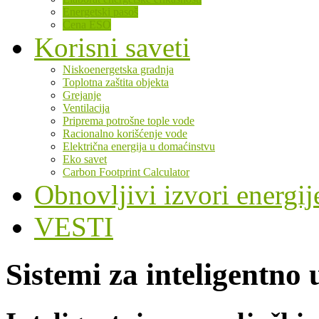
Energetski pasoš
Cena ESO
Korisni saveti
Niskoenergetska gradnja
Toplotna zaštita objekta
Grejanje
Ventilacija
Priprema potrošne tople vode
Racionalno korišćenje vode
Električna energija u domaćinstvu
Eko savet
Carbon Footprint Calculator
Obnovljivi izvori energij
VESTI
Sistemi za inteligentno