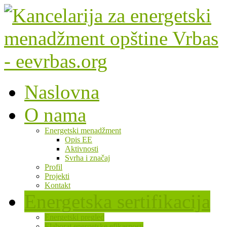
Naslovna
O nama
Energetski menadžment
Opis EE
Aktivnosti
Svrha i značaj
Profil
Projekti
Kontakt
Energetska sertifikacija
Energetski pregled
Elaborat energetske efikasnosti