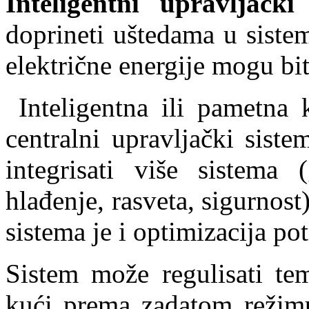
Inteligentni upravljački 
doprineti uštedama u siste
električne energije mogu bit
Inteligentna ili pametna 
centralni upravljački sist
integrisati više sistema 
hlađenje, rasveta, sigurnost
sistema je i optimizacija po
Sistem može regulisati te
kući prema zadatom režimu 