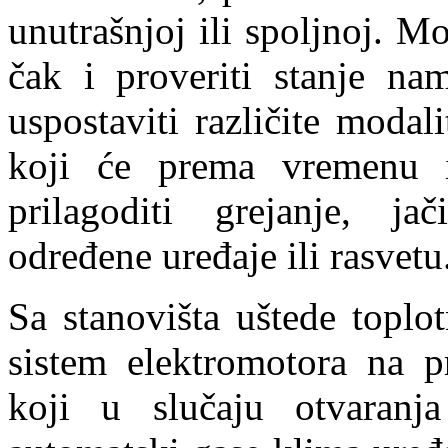
unutrašnjoj ili spoljnoj. M
čak i proveriti stanje na
uspostaviti različite modali
koji će prema vremenu i
prilagoditi grejanje, jači
određene uređaje ili rasvetu
Sa stanovišta uštede toplo
sistem elektromotora na p
koji u slučaju otvaranj