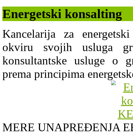
Energetski konsalting
Kancelarija za energets
okviru svojih usluga g
konsultantske usluge o gr
prema principima energetsk
MERE UNAPREĐENJA E