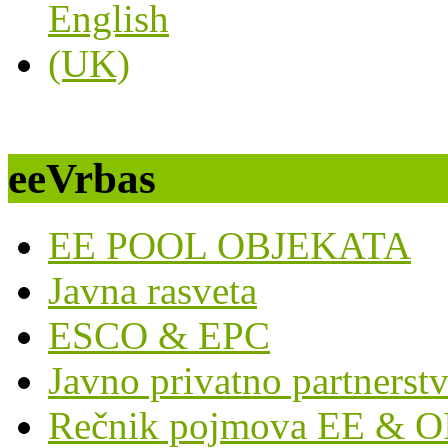
eeVrbas
EE POOL OBJEKATA
Javna rasveta
ESCO & EPC
Javno privatno partnerst
Rečnik pojmova EE & O