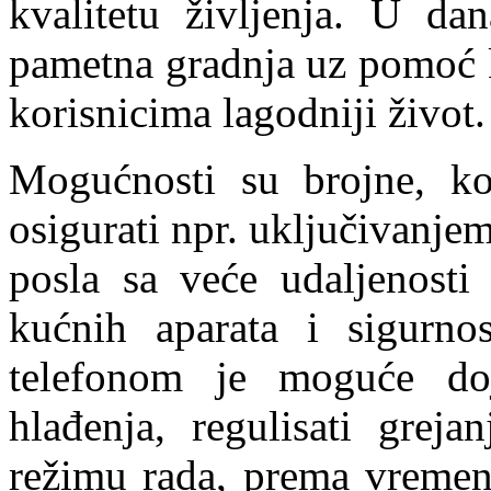
kvalitetu življenja. U da
pametna gradnja uz pomoć 
korisnicima lagodniji život
Mogućnosti su brojne, k
osigurati npr. uključivanje
posla sa veće udaljenosti
kućnih aparata i sigurno
telefonom je moguće doja
hlađenja, regulisati gre
režimu rada, prema vremenu