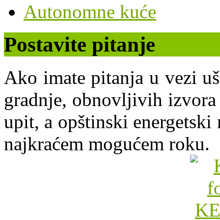
Autonomne kuće
Postavite pitanje
Ako imate pitanja u vezi uš
gradnje, obnovljivih izvora 
upit, a opštinski energets
najkraćem mogućem roku.