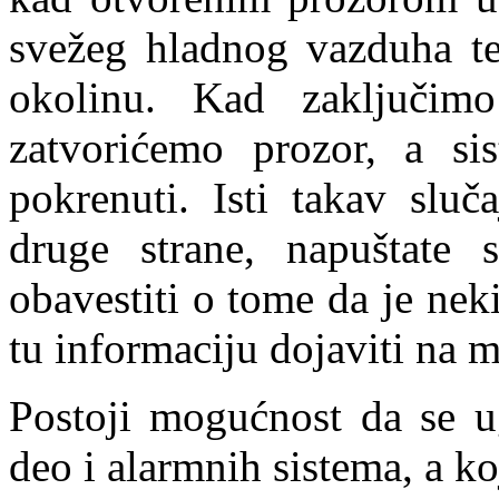
svežeg hladnog vazduha te 
okolinu. Kad zaključimo
zatvorićemo prozor, a si
pokrenuti. Isti takav sluč
druge strane, napuštate 
obavestiti o tome da je nek
tu informaciju dojaviti na m
Postoji mogućnost da se ug
deo i alarmnih sistema, a koj