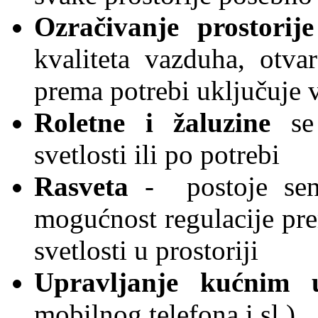
Ozračivanje prostorije
kvaliteta vazduha, otvar
prema potrebi uključuje v
Roletne i žaluzine
se 
svetlosti ili po potrebi
Rasveta
- postoje senzo
mogućnost regulacije pr
svetlosti u prostoriji
Upravljanje kućnim 
mobilnog telefona i sl.)