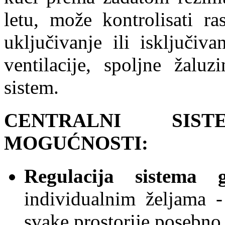
letu, može kontrolisati ra
uključivanje ili isključiva
ventilacije, spoljne žaluz
sistem.
CENTRALNI SIS
MOGUĆNOSTI:
Regulacija sistema g
individualnim željama -
svake prostorije posebno