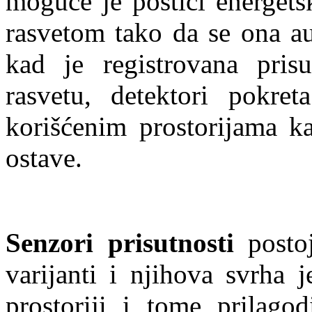
moguće je postići energets
rasvetom tako da se ona a
kad je registrovana pris
rasvetu, detektori pokre
korišćenim prostorijama ka
ostave.
Senzori prisutnosti
postoj
varijanti i njihova svrha 
prostoriji i tome prilagod