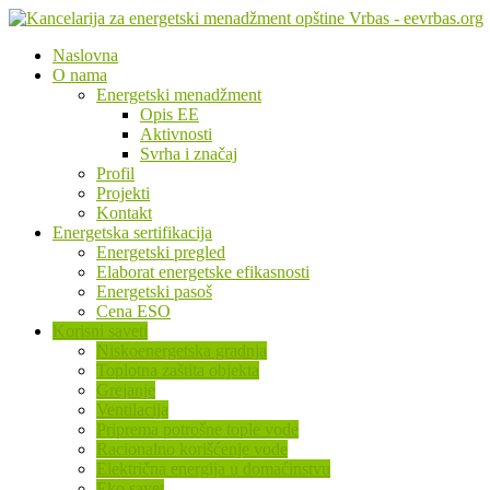
Naslovna
O nama
Energetski menadžment
Opis EE
Aktivnosti
Svrha i značaj
Profil
Projekti
Kontakt
Energetska sertifikacija
Energetski pregled
Elaborat energetske efikasnosti
Energetski pasoš
Cena ESO
Korisni saveti
Niskoenergetska gradnja
Toplotna zaštita objekta
Grejanje
Ventilacija
Priprema potrošne tople vode
Racionalno korišćenje vode
Električna energija u domaćinstvu
Eko savet