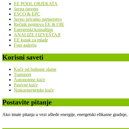
EE POOL OBJEKATA
Javna rasveta
ESCO & EPC
Javno privatno partnerstvo
Rečnik pojmova EE & OIE
Energetski konsalting
ANALIZE I IZVEŠTAJI
EE kutak za mlade
Foto galerija
Korisni saveti
Kuće od balirane slame
Transport
Autonomne kuće
Pasivne kuće
Niskoenergetske kuće
Postavite pitanje
Ako imate pitanja u vezi uštede energije, energetski efikasne gradnje