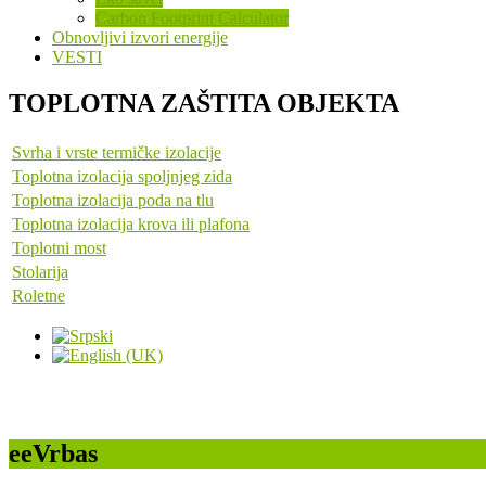
Carbon Footprint Calculator
Obnovljivi izvori energije
VESTI
TOPLOTNA ZAŠTITA OBJEKTA
Svrha i vrste termičke izolacije
Toplotna izolacija spoljnjeg zida
Toplotna izolacija poda na tlu
Toplotna izolacija krova ili plafona
Toplotni most
Stolarija
Roletne
eeVrbas