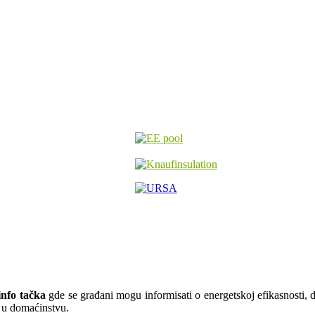
nfo tačka
gde se građani mogu informisati o energetskoj efikasnosti, do
ju u domaćinstvu.