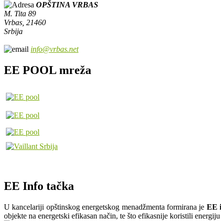
OPŠTINA VRBAS
M. Tita 89
Vrbas, 21460
Srbija
info@vrbas.net
EE POOL mreža
EE Info tačka
U kancelariji opštinskog energetskog menadžmenta formirana je
EE i
objekte na energetski efikasan način, te što efikasnije koristili energi