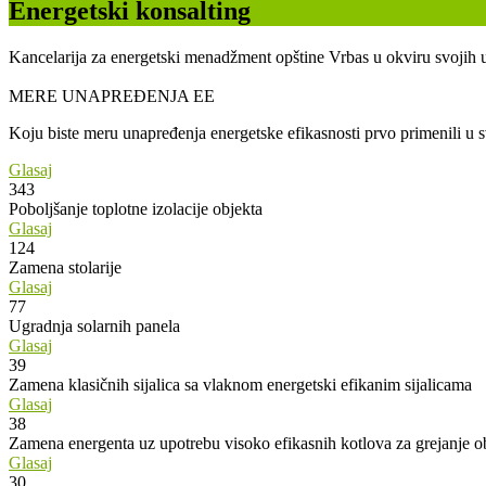
Energetski konsalting
Kancelarija za energetski menadžment opštine Vrbas u okviru svojih u
MERE UNAPREĐENJA EE
Koju biste meru unapređenja energetske efikasnosti prvo primenili u
Glasaj
343
Poboljšanje toplotne izolacije objekta
Glasaj
124
Zamena stolarije
Glasaj
77
Ugradnja solarnih panela
Glasaj
39
Zamena klasičnih sijalica sa vlaknom energetski efikanim sijalicama
Glasaj
38
Zamena energenta uz upotrebu visoko efikasnih kotlova za grejanje o
Glasaj
30