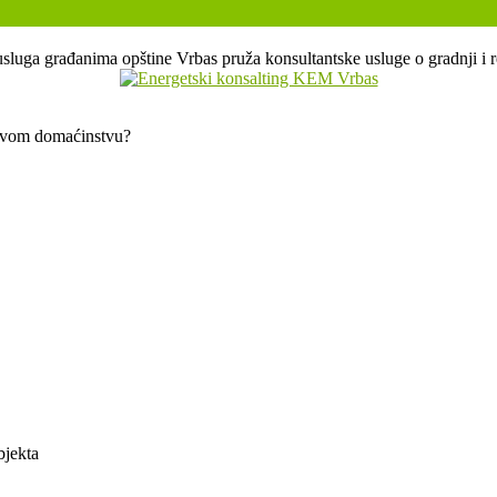
sluga građanima opštine Vrbas pruža konsultantske usluge o gradnji i r
 svom domaćinstvu?
bjekta