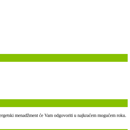
ski energetski menadžment će Vam odgovoriti u najkraćem mogućem roku.