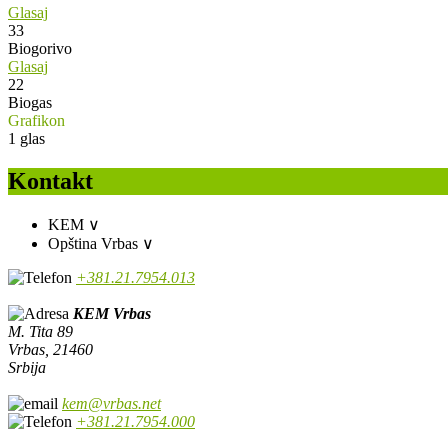
Glasaj
33
Biogorivo
Glasaj
22
Biogas
Grafikon
1
glas
Kontakt
KEM
∨
Opština Vrbas
∨
+381.21.7954.013
KEM Vrbas
M. Tita 89
Vrbas, 21460
Srbija
kem@vrbas.net
+381.21.7954.000