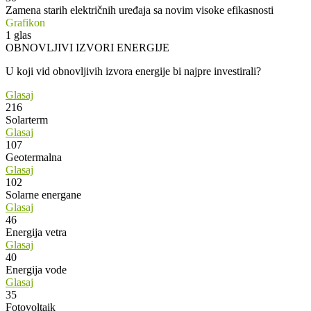
Zamena starih električnih uređaja sa novim visoke efikasnosti
Grafikon
1
glas
OBNOVLJIVI IZVORI ENERGIJE
U koji vid obnovljivih izvora energije bi najpre investirali?
Glasaj
216
Solarterm
Glasaj
107
Geotermalna
Glasaj
102
Solarne energane
Glasaj
46
Energija vetra
Glasaj
40
Energija vode
Glasaj
35
Fotovoltaik