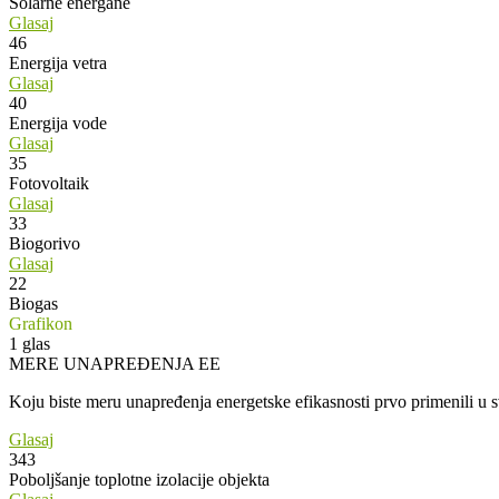
Solarne energane
Glasaj
46
Energija vetra
Glasaj
40
Energija vode
Glasaj
35
Fotovoltaik
Glasaj
33
Biogorivo
Glasaj
22
Biogas
Grafikon
1
glas
MERE UNAPREĐENJA EE
Koju biste meru unapređenja energetske efikasnosti prvo primenili u
Glasaj
343
Poboljšanje toplotne izolacije objekta