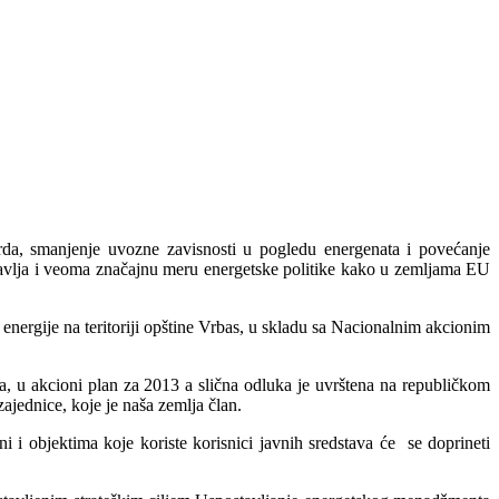
arda, smanjenje uvozne zavisnosti u pogledu energenata i povećanje
stavlja i veoma značajnu meru energetske politike kako u zemljama EU
 energije na teritoriji opštine Vrbas, u skladu sa Nacionalnim akcionim
ja, u akcioni plan za 2013 a slična odluka je uvrštena na republičkom
ajednice, koje je naša zemlja član.
 i objektima koje koriste korisnici javnih sredstava će se doprineti