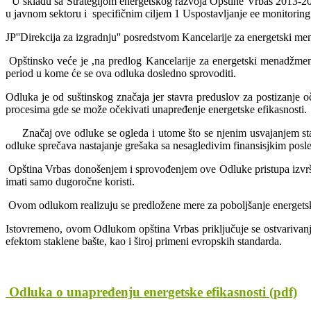
U skladu sa Strategijom energetskog razvoja Opštine Vrbas 2013-202
u javnom sektoru i specifičnim ciljem 1 Uspostavljanje ee monitoring 
JP''Direkcija za izgradnju'' posredstvom Kancelarije za energetski me
Opštinsko veće je ,na predlog Kancelarije za energetski menadžment
period u kome će se ova odluka dosledno sprovoditi.
Odluka je od suštinskog značaja jer stavra preduslov za postizanje o
procesima gde se može očekivati unapređenje energetske efikasnosti.
Značaj ove odluke se ogleda i utome što se njenim usvajanjem stavr
odluke sprečava nastajanje grešaka sa nesagledivim finansisjkim posle
Opština Vrbas donošenjem i sprovođenjem ove Odluke pristupa izvrša
imati samo dugoročne koristi.
Ovom odlukom realizuju se predložene mere za poboljšanje energetske
Istovremeno, ovom Odlukom opština Vrbas priključuje se ostvarivanju
efektom staklene bašte, kao i široj primeni evropskih standarda.
Odluka o unapređenju energetske efikasnosti (pdf)