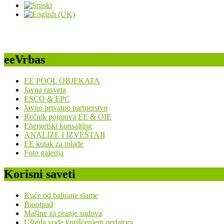
eeVrbas
EE POOL OBJEKATA
Javna rasveta
ESCO & EPC
Javno privatno partnerstvo
Rečnik pojmova EE & OIE
Energetski konsalting
ANALIZE I IZVEŠTAJI
EE kutak za mlade
Foto galerija
Korisni saveti
Kuće od balirane slame
Biootpad
Mašine za pranje sudova
Ušteda vode korišćenjem perlatora