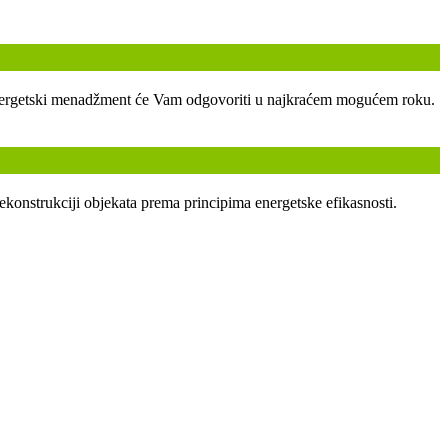
ski energetski menadžment će Vam odgovoriti u najkraćem mogućem roku.
ekonstrukciji objekata prema principima energetske efikasnosti.