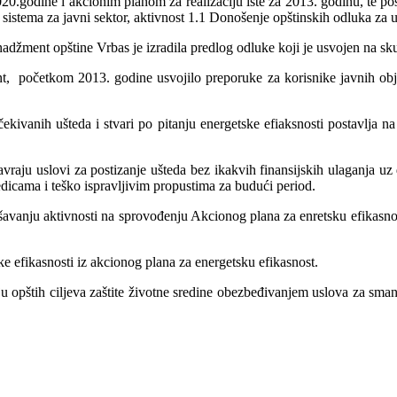
0.godine i akcionim planom za realizaciju iste za 2013. godinu, te po
sistema za javni sektor, aktivnost 1.1 Donošenje opštinskih odluka za u
nadžment opštine Vrbas je izradila predlog odluke koji je usvojen na s
, početkom 2013. godine usvojilo preporuke za korisnike javnih obje
čekivanih ušteda i stvari po pitanju energetske efiaksnosti postavlja
aju uslovi za postizanje ušteda bez ikakvih finansijskih ulaganja uz
dicama i teško ispravljivim propustima za budući period.
vanju aktivnosti na sprovođenju Akcionog plana za enretsku efikasnos
 efikasnosti iz akcionog plana za energetsku efikasnost.
 opštih ciljeva zaštite životne sredine obezbeđivanjem uslova za smanj