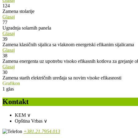
Glasaj
124
Zamena stolarije
Glasaj
77
Ugradnja solarnih panela
Glasaj
39
Zamena klasičnih sijalica sa vlaknom energetski efikanim sijalicama
Glasaj
38
Zamena energenta uz upotrebu visoko efikasnih kotlova za grejanje o
Glasaj
30
Zamena starih električnih uređaja sa novim visoke efikasnosti
Grafikon
1
glas
Kontakt
KEM
∨
Opština Vrbas
∨
+381.21.7954.013