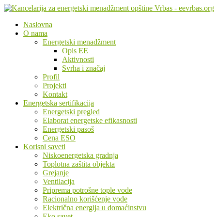
Naslovna
O nama
Energetski menadžment
Opis EE
Aktivnosti
Svrha i značaj
Profil
Projekti
Kontakt
Energetska sertifikacija
Energetski pregled
Elaborat energetske efikasnosti
Energetski pasoš
Cena ESO
Korisni saveti
Niskoenergetska gradnja
Toplotna zaštita objekta
Grejanje
Ventilacija
Priprema potrošne tople vode
Racionalno korišćenje vode
Električna energija u domaćinstvu
Eko savet