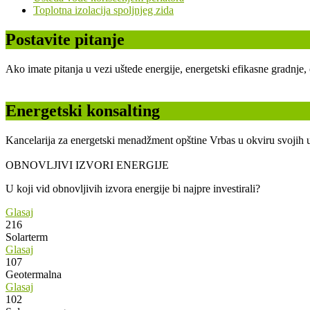
Toplotna izolacija spoljnjeg zida
Postavite pitanje
Ako imate pitanja u vezi uštede energije, energetski efikasne gradnje
Energetski konsalting
Kancelarija za energetski menadžment opštine Vrbas u okviru svojih u
OBNOVLJIVI IZVORI ENERGIJE
U koji vid obnovljivih izvora energije bi najpre investirali?
Glasaj
216
Solarterm
Glasaj
107
Geotermalna
Glasaj
102