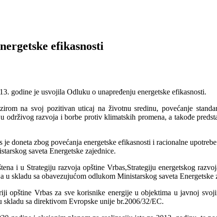
ergetske efikasnosti
3. godine je usvojila Odluku o unapređenju energetske efikasnosti.
obzirom na svoj pozitivan uticaj na životnu sredinu, povećanje stand
ilju održivog razvoja i borbe protiv klimatskih promena, a takođe pred
s je doneta zbog povećanja energetske efikasnosti i racionalne upotrebe
starskog saveta Energetske zajednice.
ena i u Strategiju razvoja opštine Vrbas,Strategiju energetskog razvo
RS a u skladu sa obavezujućom odlukom Ministarskog saveta Energetske z
i opštine Vrbas za sve korisnike energije u objektima u javnoj svojini
e u skladu sa direktivom Evropske unije br.2006/32/EC.