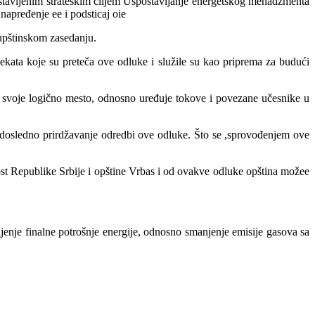
stavljenim strateškim ciljem Uspostavljanje energetskog menadžmenta
napređenje ee i podsticaj oie
kupštinskom zasedanju.
kata koje su preteča ove odluke i služile su kao priprema za budući
 na svoje logično mesto, odnosno uređuje tokove i povezane učesnike u
 dosledno prirdžavanje odredbi ove odluke. Što se ,sprovođenjem ove
t Republike Srbije i opštine Vrbas i od ovakve odluke opština možee
enje finalne potrošnje energije, odnosno smanjenje emisije gasova sa