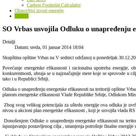
Carbon Footprint Calculator
Obnovljivi izvori energije
VESTI
SO Vrbas usvojila Odluku o unapređenju en
Detalji
Datum: sreda, 01 januar 2014 18:04
Skupština opštine Vrbas na V sednici održanoj u ponedeljak 30.12.201
Povećanje energetske efikasnosti i racionalna upotreba energije, 
konkurentnosti, ubraja se u najznačajnije mere koje se sprovode u c
tako i u Republici Srbiji.
Odluka o unapređenju energetske efikasnosti na teritoriji opštine Vrba
planom energetske efikasnosti Vlade Republike Srbije, Odlukom Mini
Zbog svog velikog potencijala za uštedu energije ova odluka je uvršt
nivou u akcioni plan energetske efikasnosti , koji je usvojila vlada 
Donošenjem Odluke o unapređenju energetske efikasnosti na teritorij
ispunjavanju postavljenog cilja , smanjenja potrošnje finalne energij