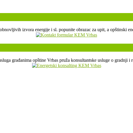
, obnovljivih izvora energije i sl. popunite obrazac za upit, a opštin
sluga građanima opštine Vrbas pruža konsultantske usluge o gradnji i r